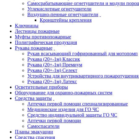
Самосрабатывающие огнетушители и модули поро
Углекислотные огнетушители
Воздушно-пенные огнетушители
Кронштейны крепления
Ключницы
Лестницы пожарные
Муфты противопожарные
Полиграфическая продукция
Рукава пожарные
Рукав всасывающий гофрированный для мотопомп
Рукава (20+-1м) Классик
Рукава (20+-1м) Премиум
Рукава (20+-1м) Селект
Устройства для внутриквартирного пожаротушени
Рукава (20+-1м) Латекс
Осветительные приборы
Оборудование для охранно-пожарных систем
Средства защиты
Аптечки первой помощи специализированные
Медицинские изделия для ГО ЧС
Средство индивидуальной защиты ГО ЧС
Аптечки первой помощи
Самоспасатели
Планы эвакуации
Средства спасения