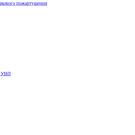
шкового пожартушения
я УВП