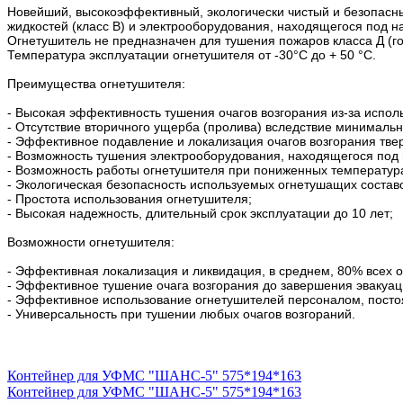
Новейший, высокоэффективный, экологически чистый и безопасны
жидкостей (класс В) и электрооборудования, находящегося под н
Огнетушитель не предназначен для тушения пожаров класса Д (г
Температура эксплуатации огнетушителя от -30°С до + 50 °С.
Преимущества огнетушителя:
- Высокая эффективность тушения очагов возгорания из-за испо
- Отсутствие вторичного ущерба (пролива) вследствие минималь
- Эффективное подавление и локализация очагов возгорания тве
- Возможность тушения электрооборудования, находящегося под
- Возможность работы огнетушителя при пониженных температура
- Экологическая безопасность используемых огнетушащих составо
- Простота использования огнетушителя;
- Высокая надежность, длительный срок эксплуатации до 10 лет
Возможности огнетушителя:
- Эффективная локализация и ликвидация, в среднем, 80% всех о
- Эффективное тушение очага возгорания до завершения эвакуа
- Эффективное использование огнетушителей персоналом, посто
- Универсальность при тушении любых очагов возгораний.
Контейнер для УФМС "ШАНС-5" 575*194*163
Контейнер для УФМС "ШАНС-5" 575*194*163