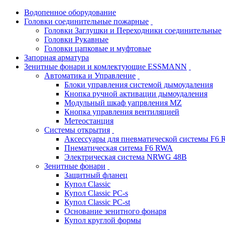
Водопенное оборудование
Головки соединительные пожарные
Головки Заглушки и Переходники соединительные
Головки Рукавные
Головки цапковые и муфтовые
Запорная арматура
Зенитные фонари и комлектующие ESSMANN
Автоматика и Управление
Блоки управления системой дымоудаления
Кнопка ручной активации дымоудаления
Модульный шкаф уапрвления MZ
Кнопка управления вентиляцией
Метеостанция
Системы открытия
Аксессуары для пневматической системы F6
Пнематическая ситема F6 RWA
Электрическая система NRWG 48В
Зенитные фонари
Защитный фланец
Купол Classic
Купол Classic PC-s
Купол Classic PC-st
Основание зенитного фонаря
Купол круглой формы