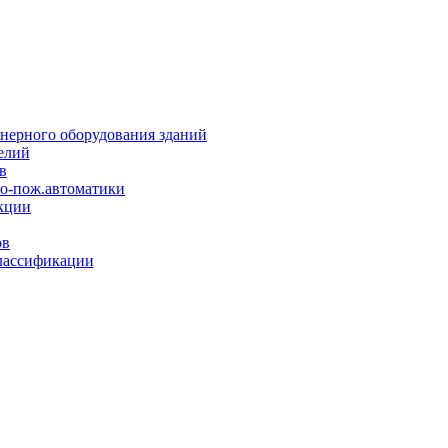
нерного оборудования зданий
елий
в
но-пож.автоматики
кции
ов
лассификации