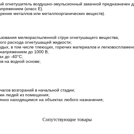
й огнетушитель воздушно-эмульсионный закачной предназначен дл
апряжением (класс Е).
орение металлов или металлоорганических веществ).
льзования мелкораспыленной струи огнетушащего вещества;
ного расхода огнетушащей жидкости;
рдых, в том числе тлеющих, горючих материалов и легковоспламе
 напряжением до 1000 В;
х до -40°С;
в на водной основе;
;
чагов возгораний в начальной стадии;
ции людей из помещения;
янно находящимся на объектах любого назначения;
Сопутствующие товары