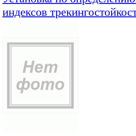
индексов трекингостойкос