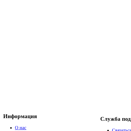
Информация
Служба по
О нас
Связатьс