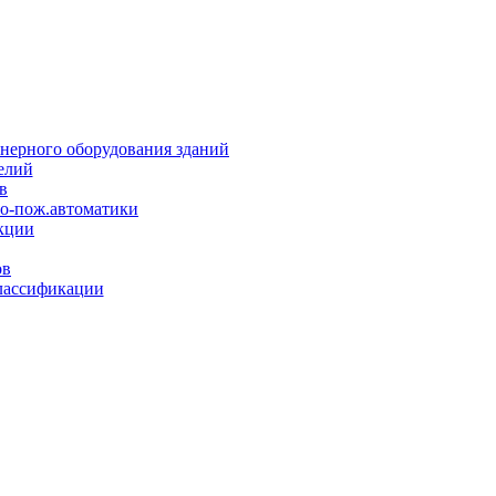
нерного оборудования зданий
елий
в
но-пож.автоматики
кции
ов
лассификации