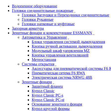
Водопенное оборудование
Головки соединительные пожарные
Головки Заглушки и Переходники соединительные
Головки Рукавные
Головки цапковые и муфтовые
Запорная арматура
Зенитные фонари и комлектующие ESSMANN
Автоматика и Управление
Блоки управления системой дымоудаления
Кнопка ручной активации дымоудаления
Модульный шкаф уапрвления MZ
Кнопка управления вентиляцией
Метеостанция
Системы открытия
Аксессуары для пневматической системы F6
Пнематическая ситема F6 RWA
Электрическая система NRWG 48В
Зенитные фонари
Защитный фланец
Купол Classic
Купол Classic PC-s
Купол Classic PC-st
Основание зенитного фонаря
Купол круглой формы