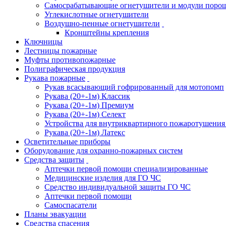
Самосрабатывающие огнетушители и модули поро
Углекислотные огнетушители
Воздушно-пенные огнетушители
Кронштейны крепления
Ключницы
Лестницы пожарные
Муфты противопожарные
Полиграфическая продукция
Рукава пожарные
Рукав всасывающий гофрированный для мотопомп
Рукава (20+-1м) Классик
Рукава (20+-1м) Премиум
Рукава (20+-1м) Селект
Устройства для внутриквартирного пожаротушени
Рукава (20+-1м) Латекс
Осветительные приборы
Оборудование для охранно-пожарных систем
Средства защиты
Аптечки первой помощи специализированные
Медицинские изделия для ГО ЧС
Средство индивидуальной защиты ГО ЧС
Аптечки первой помощи
Самоспасатели
Планы эвакуации
Средства спасения