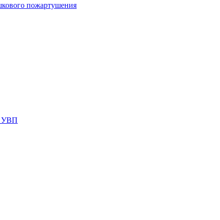
шкового пожартушения
я УВП