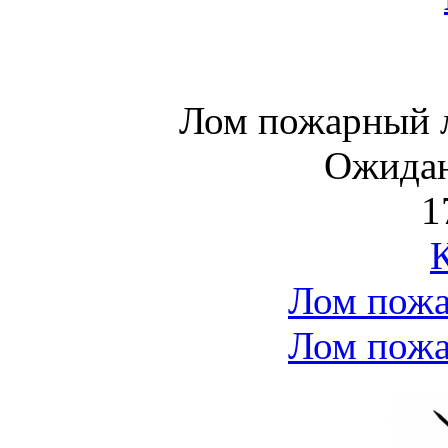
Лом пожарный 
Ожидан
1
Лом пож
Лом пож