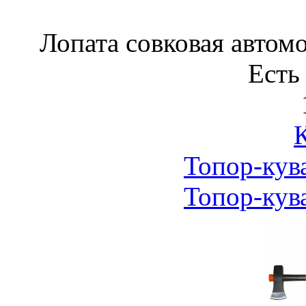
Лопата совковая автом
Есть
Топор-кува
Топор-кува