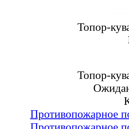
Топор-кува
Топор-кува
Ожидан
Противопожарное по
Противопожарное по