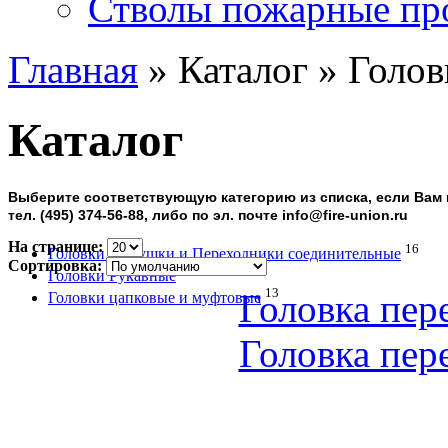
Стволы пожарные пр
Главная
» Каталог » Голо
Каталог
Выберите соответствующую категорию из списка, если Вам 
тел. (495) 374-56-88, либо по эл. почте info@fire-union.ru
На странице:
16
Головки Заглушки и Переходники соединительные
Сортировка:
9
Головки Рукавные
13
Головка пер
Головки цапковые и муфтовые
Головка пер