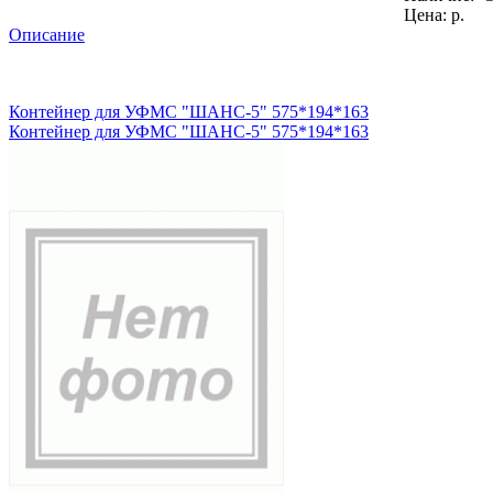
Цена: р.
Описание
Контейнер для УФМС "ШАНС-5" 575*194*163
Контейнер для УФМС "ШАНС-5" 575*194*163