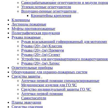
Самосрабатывающие огнетушители и модули поро
Углекислотные огнетушители
Воздушно-пенные огнетушители
Кронштейны крепления
Ключницы
Лестницы пожарные
Муфты противопожарные
Полиграфическая продукция
Рукава пожарные
Рукав всасывающий гофрированный для мотопомп
Рукава (20+-1м) Классик
Рукава (20+-1м) Премиум
Рукава (20+-1м) Селект
Устройства для внутриквартирного пожаротушени
Рукава (20+-1м) Латекс
Осветительные приборы
Оборудование для охранно-пожарных систем
Средства защиты
Аптечки первой помощи специализированные
Медицинские изделия для ГО ЧС
Средство индивидуальной защиты ГО ЧС
Аптечки первой помощи
Самоспасатели
Планы эвакуации
Средства спасения