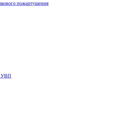
шкового пожартушения
я УВП