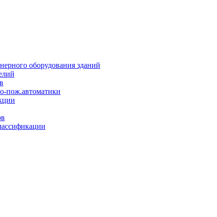
нерного оборудования зданий
елий
в
но-пож.автоматики
кции
ов
лассификации