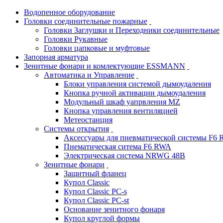
Водопенное оборудование
Головки соединительные пожарные
Головки Заглушки и Переходники соединительные
Головки Рукавные
Головки цапковые и муфтовые
Запорная арматура
Зенитные фонари и комлектующие ESSMANN
Автоматика и Управление
Блоки управления системой дымоудаления
Кнопка ручной активации дымоудаления
Модульный шкаф уапрвления MZ
Кнопка управления вентиляцией
Метеостанция
Системы открытия
Аксессуары для пневматической системы F6
Пнематическая ситема F6 RWA
Электрическая система NRWG 48В
Зенитные фонари
Защитный фланец
Купол Classic
Купол Classic PC-s
Купол Classic PC-st
Основание зенитного фонаря
Купол круглой формы