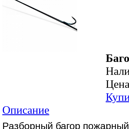
Баго
Нал
Цена
Купи
Описание
Разборный багор пожарный