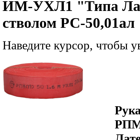
ИМ-УХЛ1 "Типа Лате
стволом РС-50,01ал
Наведите курсор, чтобы у
Рук
РПМ
Лате