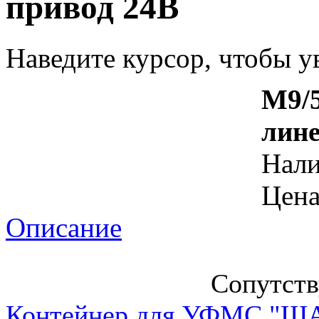
привод 24В
Наведите курсор, чтобы у
М9/
лин
Нал
Цена
Описание
Сопутст
Контейнер для УФМС "ША