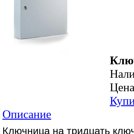
Клю
Нал
Цена
Купи
Описание
Ключница на тридцать ключ