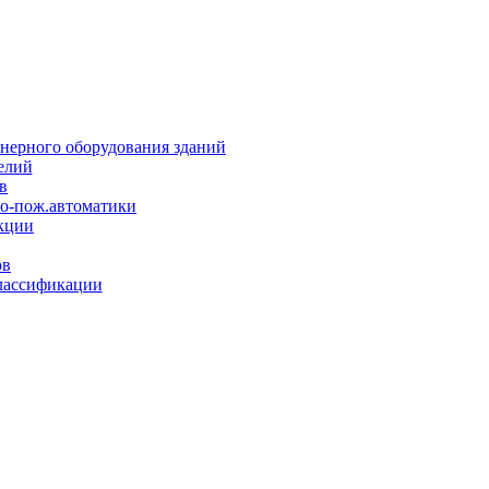
нерного оборудования зданий
елий
в
но-пож.автоматики
кции
ов
лассификации