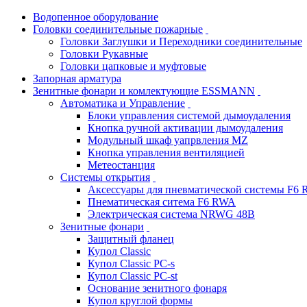
Водопенное оборудование
Головки соединительные пожарные
Головки Заглушки и Переходники соединительные
Головки Рукавные
Головки цапковые и муфтовые
Запорная арматура
Зенитные фонари и комлектующие ESSMANN
Автоматика и Управление
Блоки управления системой дымоудаления
Кнопка ручной активации дымоудаления
Модульный шкаф уапрвления MZ
Кнопка управления вентиляцией
Метеостанция
Системы открытия
Аксессуары для пневматической системы F6
Пнематическая ситема F6 RWA
Электрическая система NRWG 48В
Зенитные фонари
Защитный фланец
Купол Classic
Купол Classic PC-s
Купол Classic PC-st
Основание зенитного фонаря
Купол круглой формы