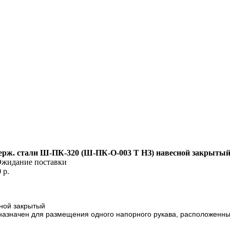
ерж. стали Ш-ПК-320 (Ш-ПК-О-003 Т НЗ) навесной закрыты
жидание поставки
 р.
ной закрытый
значен для размещения одного напорного рукава, расположенных в