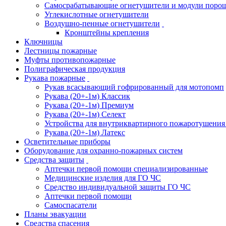
Самосрабатывающие огнетушители и модули поро
Углекислотные огнетушители
Воздушно-пенные огнетушители
Кронштейны крепления
Ключницы
Лестницы пожарные
Муфты противопожарные
Полиграфическая продукция
Рукава пожарные
Рукав всасывающий гофрированный для мотопомп
Рукава (20+-1м) Классик
Рукава (20+-1м) Премиум
Рукава (20+-1м) Селект
Устройства для внутриквартирного пожаротушени
Рукава (20+-1м) Латекс
Осветительные приборы
Оборудование для охранно-пожарных систем
Средства защиты
Аптечки первой помощи специализированные
Медицинские изделия для ГО ЧС
Средство индивидуальной защиты ГО ЧС
Аптечки первой помощи
Самоспасатели
Планы эвакуации
Средства спасения