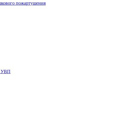
шкового пожартушения
я УВП